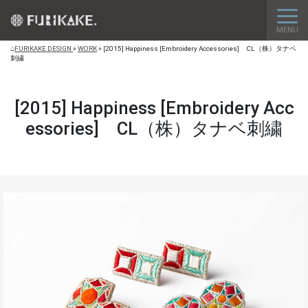
トグ
MENU
FURIKAKE DESIGN
»
WORK
»
[2015] Happiness [Embroidery Accessories] CL（株）タナベ
刺繍
[2015] Happiness [Embroidery Acc
essories] CL（株）タナベ刺繍